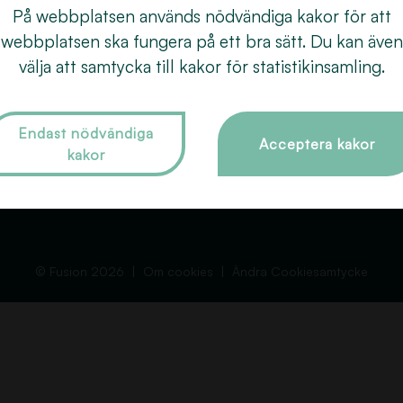
Behandlingar
Färgning
018
På webbplatsen används nödvändiga kakor för att
åra frisörer
Extensions
webbplatsen ska fungera på ett bra sätt. Du kan även
Dro
Om Fusion
välja att samtycka till kakor för statistikinsamling.
Slingor
753
Tips och Råd
Vård & styling
Kontakt
Brud- och håruppsättning
Endast nödvändiga
Acceptera kakor
kakor
Boka tid
Permanent
GDPR
Övriga behandlingar
© Fusion 2026
Om cookies
Ändra Cookiesamtycke