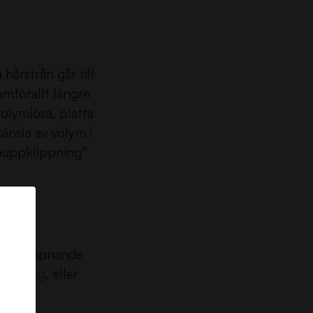
 hårstrån går till
amförallt längre
olymlösa, platta
änsla av volym i
ppuppklippning”
en avslappnande
färgning
, eller