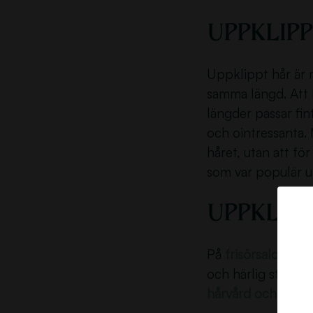
Uppklipp
Uppklippt hår är mo
samma längd. Att k
längder passar fi
och ointressanta.
håret, utan att fö
som var populär 
Uppklipp
På
frisörsalongen
och härlig stund 
hårvård och stylin