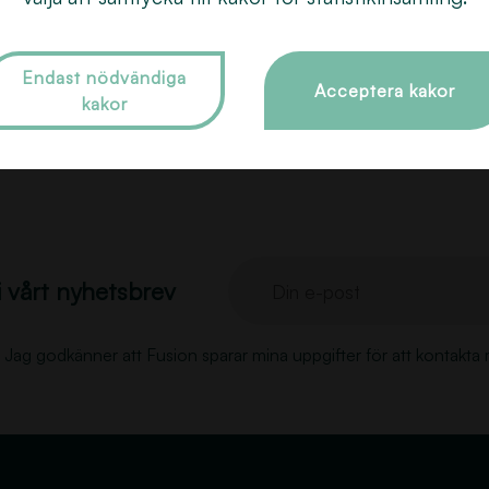
ar
Boka tid
Endast nödvändiga
Acceptera kakor
kakor
i vårt nyhetsbrev
Din e-post
Jag godkänner att Fusion sparar mina uppgifter för att kontakta 