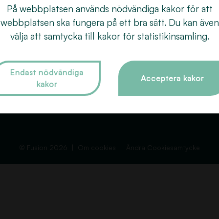
Behandlingar
Färgning
018
På webbplatsen används nödvändiga kakor för att
åra frisörer
Extensions
webbplatsen ska fungera på ett bra sätt. Du kan även
Dro
Om Fusion
välja att samtycka till kakor för statistikinsamling.
Slingor
753
Tips och Råd
Vård & styling
Kontakt
Brud- och håruppsättning
Endast nödvändiga
Acceptera kakor
kakor
Boka tid
Permanent
GDPR
Övriga behandlingar
© Fusion 2026
Om cookies
Ändra Cookiesamtycke