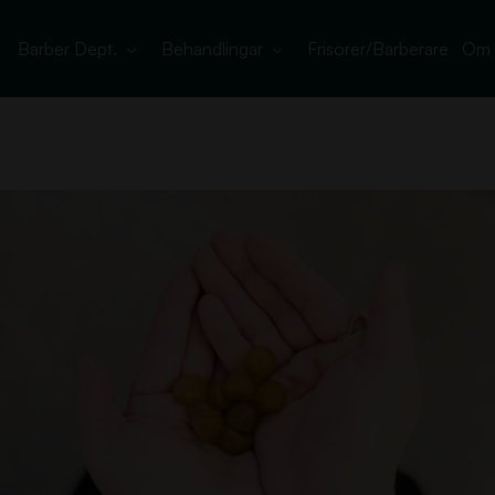
Barber Dept.
Behandlingar
Frisörer/Barberare
Om 