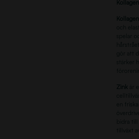
Kollagen,
Kollagen
och elast
spelar o
hårstrået
gör att 
stärker 
föroreni
Zink
är e
celltillv
en frisk
överdrive
bidra til
tillväxt 