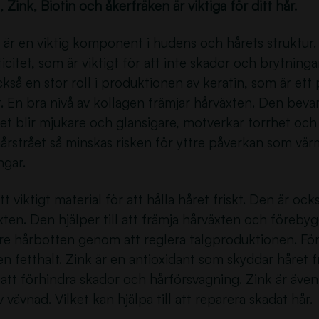
 Zink, Biotin och åkerfräken är viktiga för ditt hår.
är en viktig komponent i hudens och hårets struktur.
icitet, som är viktigt för att inte skador och brytninga
ckså en stor roll i produktionen av keratin, som är ett
. En bra nivå av kollagen främjar hårväxten. Den bevara
det blir mjukare och glansigare, motverkar torrhet oc
hårstrået så minskas risken för yttre påverkan som vä
ngar.
tt viktigt material för att hålla håret friskt. Den är oc
äxten. Den hjälper till att främja hårväxten och förebygg
are hårbotten genom att reglera talgproduktionen. Fö
n fetthalt. Zink är en antioxidant som skyddar håret frå
l att förhindra skador och hårförsvagning. Zink är även
av vävnad. Vilket kan hjälpa till att reparera skadat hår.