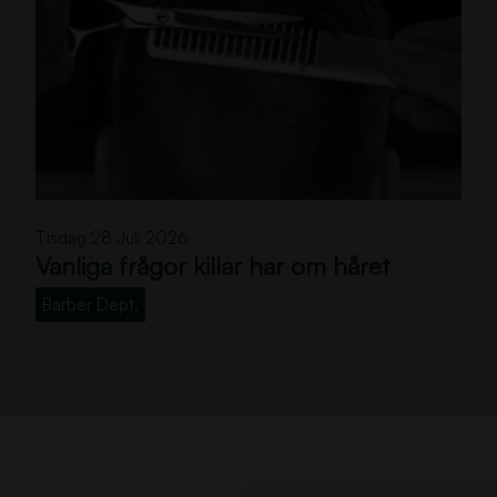
V
Tisdag 28 Juli 2026
a
Vanliga frågor killar har om håret
n
l
Barber Dept.
i
g
a
f
r
å