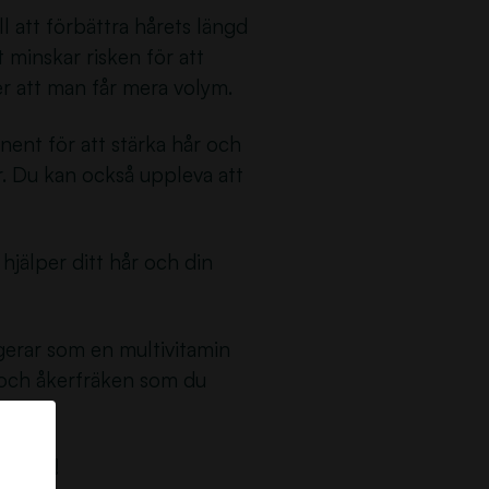
ll att förbättra hårets längd
 minskar risken för att
er att man får mera volym.
nent för att stärka hår och
r. Du kan också uppleva att
 hjälper ditt hår och din
gerar som en multivitamin
n och åkerfräken som du
dukten!