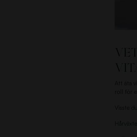
Vet
vit
Att äta 
roll för 
Visste d
Hårväxte