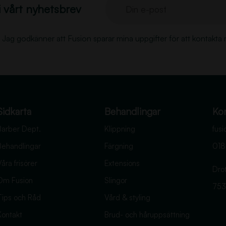
i vårt nyhetsbrev
Din e-post
g
o
Jag godkänner att Fusion sparar mina uppgifter för att kontakta 
r
k
i
l
l
Sidkarta
a
Behandlingar
Ko
r
Barber Dept.
Klippning
fus
h
Behandlingar
Färgning
018
a
åra frisörer
Extensions
r
Dro
Om Fusion
Slingor
o
753
m
Tips och Råd
Vård & styling
h
Kontakt
Brud- och håruppsättning
å