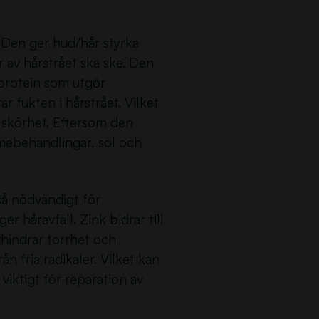
 Den ger hud/hår styrka
r av hårstrået ska ske. Den
 protein som utgör
r fukten i hårstrået. Vilket
h skörhet. Eftersom den
rmebehandlingar, sol och
kså nödvändigt för
er håravfall. Zink bidrar till
rhindrar torrhet och
n fria radikaler. Vilket kan
 viktigt för reparation av