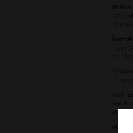
Biotin
är 
och tjoc
håret sk
Åkerfrä
naglar. 
ditt hår 
Så säg he
hårbotte
Vi på Fu
med inri
precis lä
Välkomme