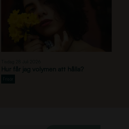
H
Tisdag 28 Juli 2026
u
Hur får jag volymen att hålla?
r
f
Frisör
å
r
j
a
g
v