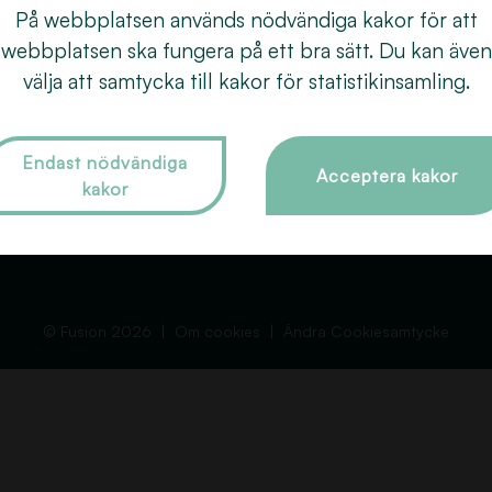
Behandlingar
Färgning
018
På webbplatsen används nödvändiga kakor för att
åra frisörer
Extensions
webbplatsen ska fungera på ett bra sätt. Du kan även
Dro
Om Fusion
välja att samtycka till kakor för statistikinsamling.
Slingor
753
Tips och Råd
Vård & styling
Kontakt
Brud- och håruppsättning
Endast nödvändiga
Acceptera kakor
kakor
Boka tid
Permanent
GDPR
Övriga behandlingar
© Fusion 2026
Om cookies
Ändra Cookiesamtycke