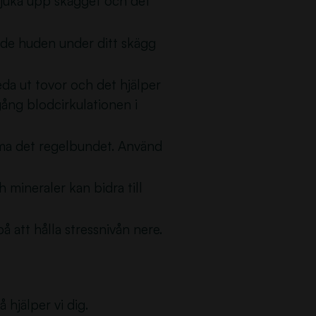
mjuka upp skägget och det
åde huden under ditt skägg
da ut tovor och det hjälper
 igång blodcirkulationen i
mma det regelbundet. Använd
 mineraler kan bidra till
å att hålla stressnivån nere.
å hjälper vi dig.