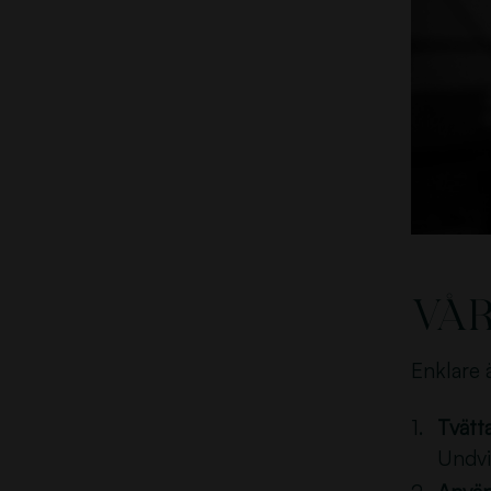
Vår
Enklare ä
Tvätt
Undvi