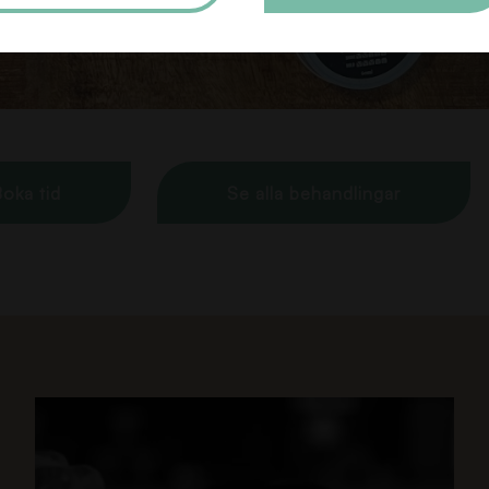
oka tid
Se alla behandlingar