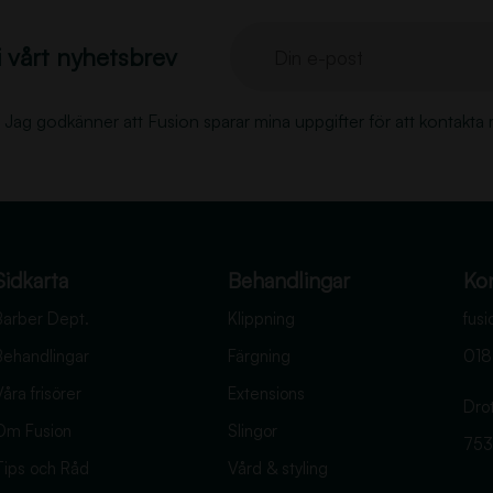
r
å
i vårt nyhetsbrev
Din e-post
g
o
Jag godkänner att Fusion sparar mina uppgifter för att kontakta 
r
k
i
l
l
Sidkarta
a
Behandlingar
Ko
r
Barber Dept.
Klippning
fus
h
Behandlingar
Färgning
018
a
åra frisörer
Extensions
r
Dro
Om Fusion
Slingor
o
753
m
Tips och Råd
Vård & styling