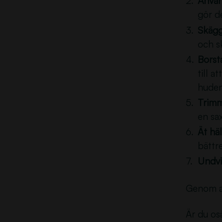
Använ
gör d
Skägg
och sk
Borst
till a
huden
Trimm
en sax
Ät hä
bättr
Undvi
Genom at
Är du osä