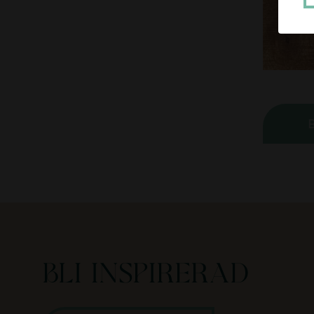
B
Bli inspirerad