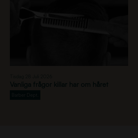
V
Tisdag 28 Juli 2026
a
Vanliga frågor killar har om håret
n
l
Barber Dept.
i
g
a
f