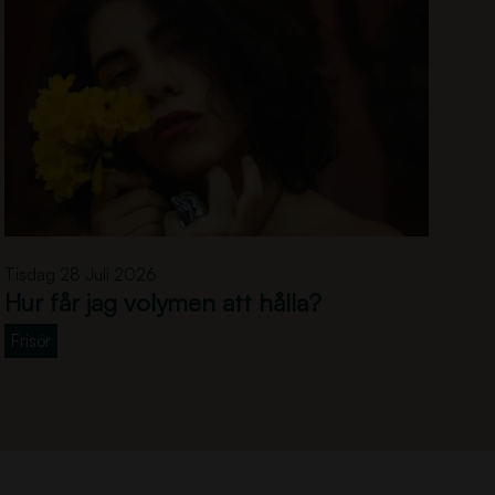
H
Tisdag 28 Juli 2026
u
Hur får jag volymen att hålla?
r
f
Frisör
å
r
j
a