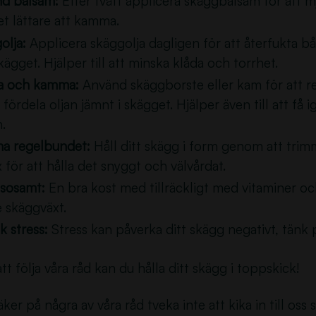
d balsam:
Efter tvätt applicera skäggbalsam för att 
et lättare att kamma.
olja:
Applicera skäggolja dagligen för att återfukta b
ägget. Hjälper till att minska klåda och torrhet.
a och kamma:
Använd skäggborste eller kam för att re
tt fördela oljan jämnt i skägget. Hjälper även till att få
.
a regelbundet:
Håll ditt skägg i form genom att tri
 för att hålla det snyggt och välvårdat.
lsosamt:
En bra kost med tillräckligt med vitaminer och
e skäggväxt.
k stress:
Stress kan påverka ditt skägg negativt, tänk p
t följa våra råd kan du hålla ditt skägg i toppskick!
ker på några av våra råd tveka inte att kika in till oss s