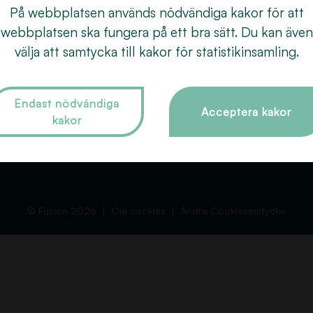
Behandlingar
Färgning
018
På webbplatsen används nödvändiga kakor för att
åra frisörer
Extensions
webbplatsen ska fungera på ett bra sätt. Du kan även
Dro
Om Fusion
välja att samtycka till kakor för statistikinsamling.
Slingor
753
Tips och Råd
Vård & styling
Kontakt
Brud- och håruppsättning
Endast nödvändiga
Acceptera kakor
kakor
Boka tid
Permanent
GDPR
Övriga behandlingar
© Fusion 2026
Om cookies
Ändra Cookiesamtycke