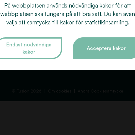
Behandlingar
Färgning
018
På webbplatsen används nödvändiga kakor för att
åra frisörer
Extensions
webbplatsen ska fungera på ett bra sätt. Du kan även
Dro
Om Fusion
välja att samtycka till kakor för statistikinsamling.
Slingor
753
Tips och Råd
Vård & styling
Kontakt
Brud- och håruppsättning
Endast nödvändiga
Acceptera kakor
kakor
Boka tid
Permanent
GDPR
Övriga behandlingar
© Fusion 2026
Om cookies
Ändra Cookiesamtycke