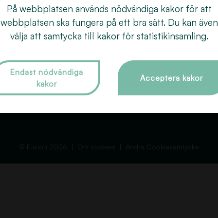
Behandlingar
Färgning
018
På webbplatsen används nödvändiga kakor för att
åra frisörer
Extensions
webbplatsen ska fungera på ett bra sätt. Du kan även
Dro
Om Fusion
välja att samtycka till kakor för statistikinsamling.
Slingor
753
Tips och Råd
Vård & styling
Kontakt
Brud- och håruppsättning
Endast nödvändiga
Acceptera kakor
kakor
Boka tid
Permanent
GDPR
Övriga behandlingar
© Fusion 2026
Om cookies
Ändra Cookiesamtycke